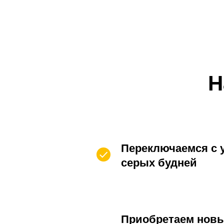
Н
Переключаемся с у
серых будней
Приобретаем новы