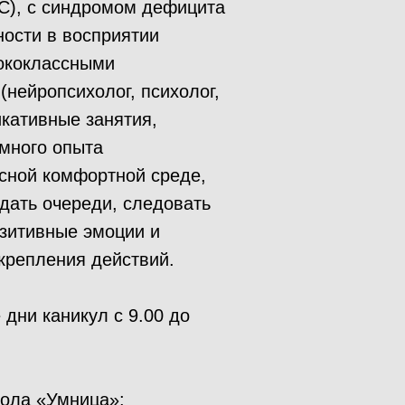
АС), с синдромом дефицита
ности в восприятии
ококлассными
нейропсихолог, психолог,
икативные занятия,
 много опыта
асной комфортной среде,
дать очереди, следовать
озитивные эмоции и
крепления действий.
 дни каникул с 9.00 до
кола «Умница»: