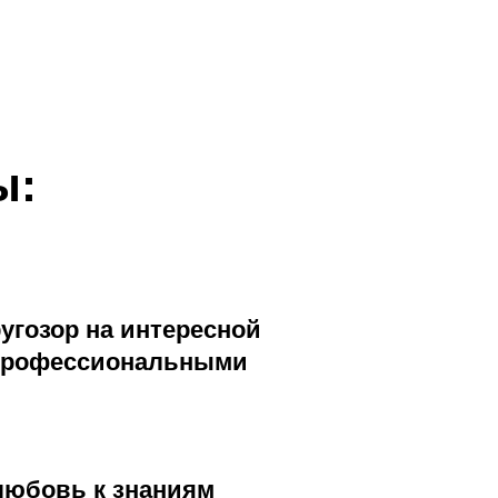
ы:
угозор на интересной
 профессиональными
любовь к знаниям