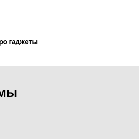
ро гаджеты
ммы