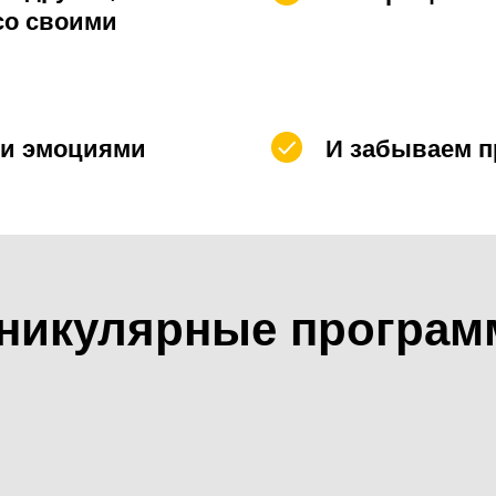
со своими
ми эмоциями
И забываем п
никулярные програ