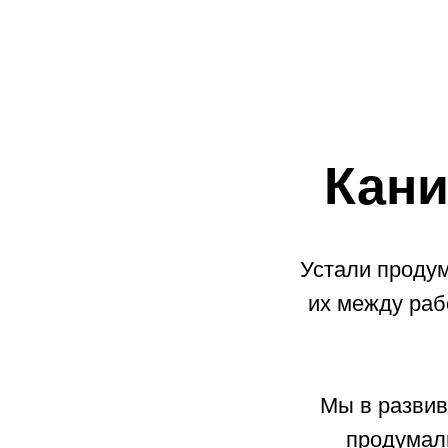
Кани
Устали продум
их между раб
Мы в разви
продумали