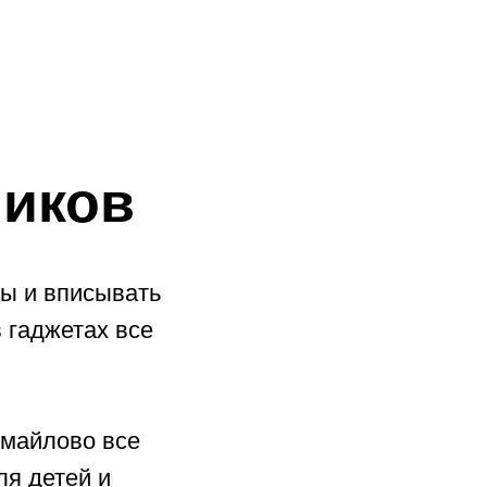
ников
лы и вписывать
 гаджетах все
майлово все
ля детей и