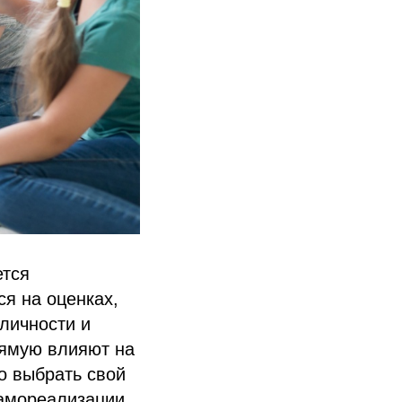
ется
я на оценках,
личности и
рямую влияют на
о выбрать свой
амореализации.