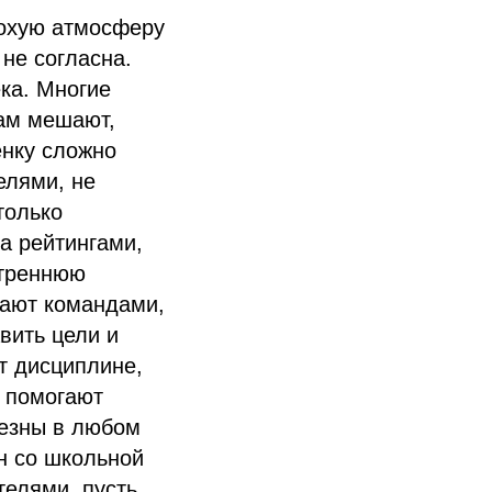
лохую атмосферу
 не согласна.
ка. Многие
нам мешают,
енку сложно
елями, не
только
за рейтингами,
утреннюю
грают командами,
вить цели и
ит дисциплине,
ь помогают
лезны в любом
он со школьной
телями, пусть