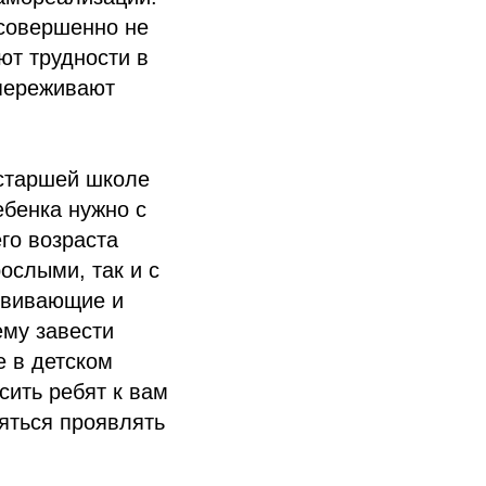
 совершенно не
ют трудности в
 переживают
 старшей школе
ебенка нужно с
его возраста
ослыми, так и с
азвивающие и
ему завести
е в детском
сить ребят к вам
няться проявлять