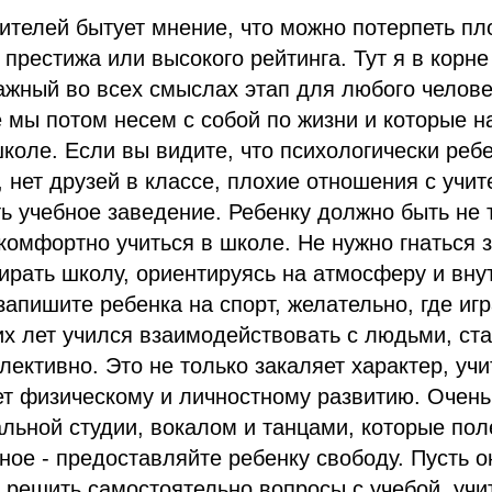
ителей бытует мнение, что можно потерпеть п
 престижа или высокого рейтинга. Тут я в корне
ажный во всех смыслах этап для любого челове
 мы потом несем с собой по жизни и которые 
коле. Если вы видите, что психологически реб
, нет друзей в классе, плохие отношения с учит
ь учебное заведение. Ребенку должно быть не 
 комфортно учиться в школе. Не нужно гнаться 
ирать школу, ориентируясь на атмосферу и вн
 запишите ребенка на спорт, желательно, где и
их лет учился взаимодействовать с людьми, ста
ллективно. Это не только закаляет характер, уч
ет физическому и личностному развитию. Очен
альной студии, вокалом и танцами, которые по
вное - предоставляйте ребенку свободу. Пусть 
 решить самостоятельно вопросы с учебой, учи